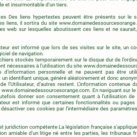
le et insurmontable d'un tiers.
es Des liens hypertextes peuvent être présents sur le site
s liens, il sortira du site
www.domainedessourcesorange
es web sur lesquelles aboutissent ces liens et ne saurait,
teur est informé que lors de ses visites sur le site, un coo
ciel de navigation.
chiers stockés temporairement sur le disque dur de l’ordinat
nt nécessaires à l’utilisation du site
www.domainedessour
 d’information personnelle et ne peuvent pas être utili
t un identifiant unique, généré aléatoirement et donc anony
e de l’Utilisateur, d’autres restent. L’information contenue 
e
www.domainedessourcesorange.com
. En naviguant sur le s
toutefois donner son consentement quant à l’utilisation de
isateur est informé que certaines fonctionnalités ou pages 
a désactiver ces cookies par l’intermédiaire des paramètres
 et juridiction compétente La législation française s'appliqu
n amiable d'un litige né entre les parties, les tribunaux f