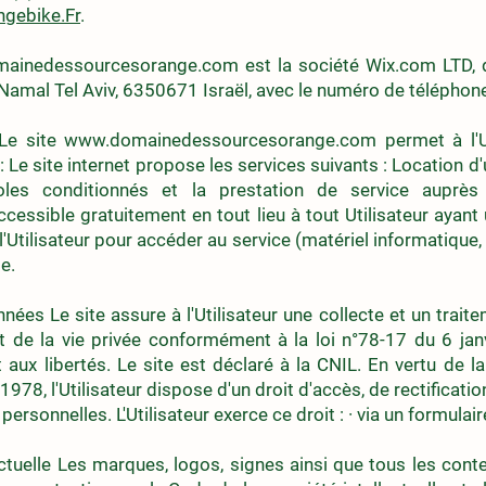
gebike.Fr
.
ainedessourcesorange.com
est la société Wix.com LTD, d
Namal Tel Aviv, 6350671 Israël, avec le numéro de téléphon
 Le site
www.domainedessourcesorange.com
permet à l'U
 : Le site internet propose les services suivants : Location 
oles conditionnés et la prestation de service auprès 
ccessible gratuitement en tout lieu à tout Utilisateur ayant 
l'Utilisateur pour accéder au service (matériel informatique,
e.
ées Le site assure à l'Utilisateur une collecte et un trait
t de la vie privée conformément à la loi n°78-17 du 6 janv
et aux libertés. Le site est déclaré à la CNIL. En vertu de l
 1978, l'Utilisateur dispose d'un droit d'accès, de rectificati
rsonnelles. L'Utilisateur exerce ce droit : · via un formulai
lectuelle Les marques, logos, signes ainsi que tous les conte