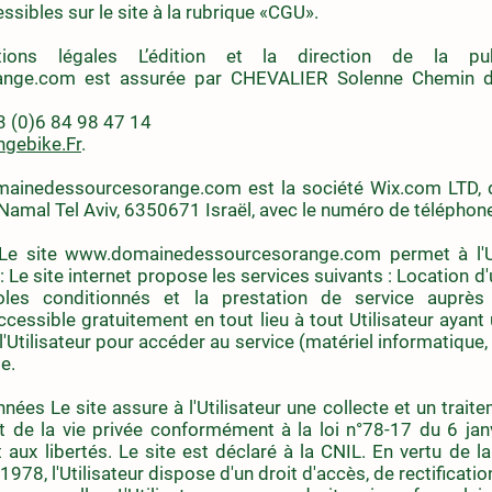
sibles sur le site à la rubrique «CGU».
ons légales L’édition et la direction de la pub
ange.com
est assurée par CHEVALIER Solenne Chemin 
3 (0)6 84 98 47 14
gebike.Fr
.
ainedessourcesorange.com
est la société Wix.com LTD, d
Namal Tel Aviv, 6350671 Israël, avec le numéro de téléphon
 Le site
www.domainedessourcesorange.com
permet à l'U
 : Le site internet propose les services suivants : Location 
oles conditionnés et la prestation de service auprès 
ccessible gratuitement en tout lieu à tout Utilisateur ayant 
l'Utilisateur pour accéder au service (matériel informatique,
e.
ées Le site assure à l'Utilisateur une collecte et un trait
t de la vie privée conformément à la loi n°78-17 du 6 janv
et aux libertés. Le site est déclaré à la CNIL. En vertu de l
 1978, l'Utilisateur dispose d'un droit d'accès, de rectificati