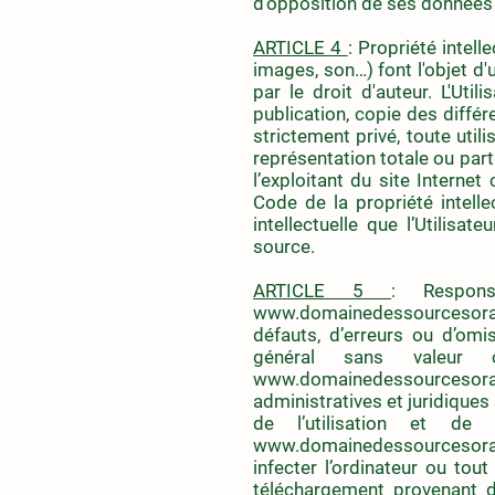
d'opposition de ses données pe
ARTICLE 4
: Propriété intel
images, son…) font l'objet d'
par le droit d'auteur. L'Util
publication, copie des différ
strictement privé, toute util
représentation totale ou part
l’exploitant du site Internet
Code de la propriété intell
intellectuelle que l’Utilisat
source.
ARTICLE 5
: Respons
www.domainedessourcesor
défauts, d’erreurs ou d’omi
général sans valeur 
www.domainedessourcesor
administratives et juridiques
de l’utilisation et de 
www.domainedessourcesor
infecter l’ordinateur ou tout
téléchargement provenant d