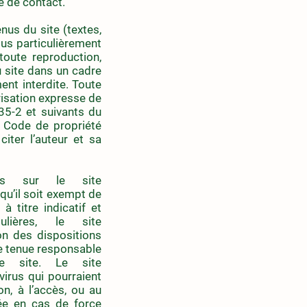
re de contact.
nus du site (textes,
plus particulièrement
 toute reproduction,
u site dans un cadre
ent interdite. Toute
risation expresse de
335-2 et suivants du
u Code de propriété
citer l’auteur et sa
ées sur le site
qu’il soit exempt de
 titre indicatif et
lières, le site
on des dispositions
re tenue responsable
ce site. Le site
irus qui pourraient
on, à l’accès, ou au
ée en cas de force