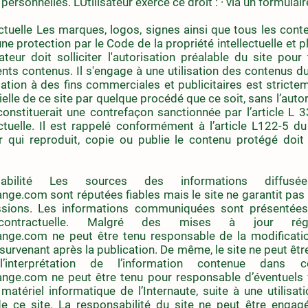
rsonnelles. L'Utilisateur exerce ce droit : · via un formulai
lectuelle Les marques, logos, signes ainsi que tous les conte
une protection par le Code de la propriété intellectuelle et 
isateur doit solliciter l'autorisation préalable du site pour
ents contenus. Il s'engage à une utilisation des contenus d
isation à des fins commerciales et publicitaires est strictem
ielle de ce site par quelque procédé que ce soit, sans l’auto
 constituerait une contrefaçon sanctionnée par l’article L 
ectuelle. Il est rappelé conformément à l’article L122-5 d
eur qui reproduit, copie ou publie le contenu protégé doit 
abilité Les sources des informations diffus
ange.com
sont réputées fiables mais le site ne garantit pas 
ssions. Les informations communiquées sont présentées à
contractuelle. Malgré des mises à jour régu
ange.com
ne peut être tenu responsable de la modificati
 survenant après la publication. De même, le site ne peut êt
l’interprétation de l’information contenue dans 
ange.com
ne peut être tenu pour responsable d’éventuels v
 matériel informatique de l’Internaute, suite à une utilisati
e ce site. La responsabilité du site ne peut être engag