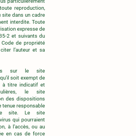
plus particulièrement
 toute reproduction,
u site dans un cadre
ent interdite. Toute
risation expresse de
335-2 et suivants du
u Code de propriété
citer l’auteur et sa
ées sur le site
qu’il soit exempt de
 titre indicatif et
lières, le site
on des dispositions
re tenue responsable
ce site. Le site
irus qui pourraient
on, à l’accès, ou au
ée en cas de force