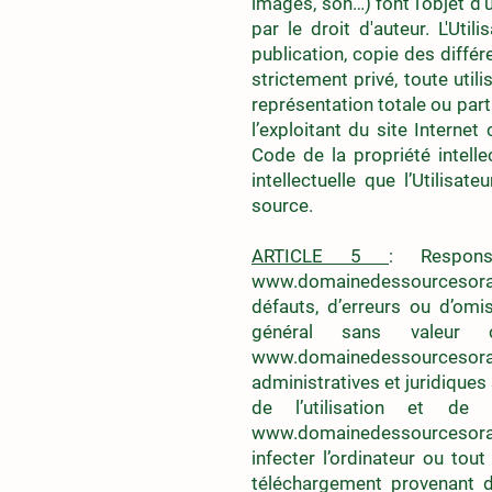
images, son…) font l'objet d'
par le droit d'auteur. L'Util
publication, copie des différ
strictement privé, toute util
représentation totale ou part
l’exploitant du site Internet
Code de la propriété intell
intellectuelle que l’Utilisat
source.
ARTICLE 5
: Respons
www.domainedessourcesor
défauts, d’erreurs ou d’omi
général sans valeur 
www.domainedessourcesor
administratives et juridiques
de l’utilisation et de 
www.domainedessourcesor
infecter l’ordinateur ou tout
téléchargement provenant d