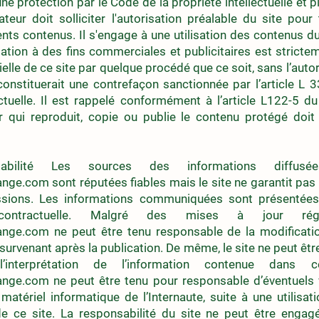
une protection par le Code de la propriété intellectuelle et 
isateur doit solliciter l'autorisation préalable du site pour
ents contenus. Il s'engage à une utilisation des contenus d
isation à des fins commerciales et publicitaires est strictem
ielle de ce site par quelque procédé que ce soit, sans l’auto
 constituerait une contrefaçon sanctionnée par l’article L 
ectuelle. Il est rappelé conformément à l’article L122-5 d
eur qui reproduit, copie ou publie le contenu protégé doit 
abilité Les sources des informations diffus
ange.com
sont réputées fiables mais le site ne garantit pas 
ssions. Les informations communiquées sont présentées à
contractuelle. Malgré des mises à jour régu
ange.com
ne peut être tenu responsable de la modificati
 survenant après la publication. De même, le site ne peut êt
l’interprétation de l’information contenue dans 
ange.com
ne peut être tenu pour responsable d’éventuels v
 matériel informatique de l’Internaute, suite à une utilisati
e ce site. La responsabilité du site ne peut être engag