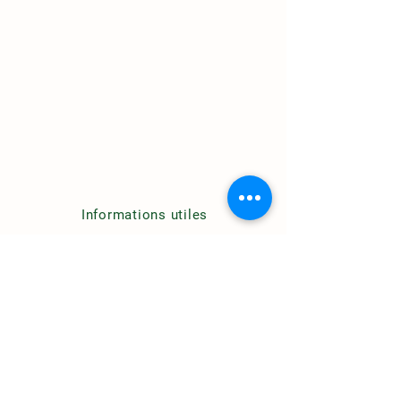
Informations utiles
Chemin des Sources
84 100 Orange , France
+33 66 84 98 47 14
contact@domainedessourcesorange
.com
Politique du site