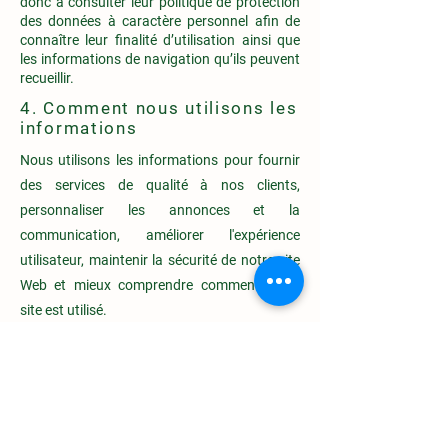
donc à consulter leur politique de protection
des données à caractère personnel afin de
connaître leur finalité d’utilisation ainsi que
les informations de navigation qu’ils peuvent
recueillir.
4. Comment nous utilisons les
informations
Nous utilisons les informations pour fournir
des services de qualité à nos clients,
personnaliser les annonces et la
communication, améliorer l'expérience
utilisateur, maintenir la sécurité de notre site
Web et mieux comprendre comment notre
site est utilisé.
Lorsque vous visitez notre Site pour la
première fois, une bandeau cookies s’affiche
vous proposant de consentir ou refuser à la
pose de ces cookies.